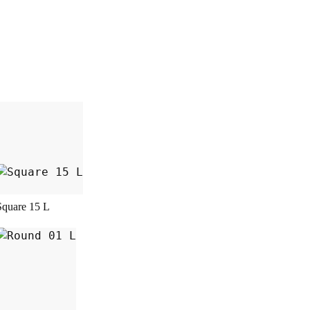
seite gewählt werden
uf. Die Optionen können auf der Produktseite
Dieses Produkt weist mehrere Varianten auf. D
Square 15 L
seite gewählt werden
uf. Die Optionen können auf der Produktseite
Dieses Produkt weist mehrere Varianten auf. D