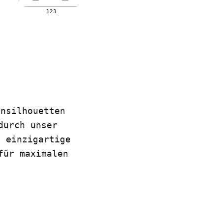
123
ensilhouetten
durch unser
s einzigartige
für maximalen