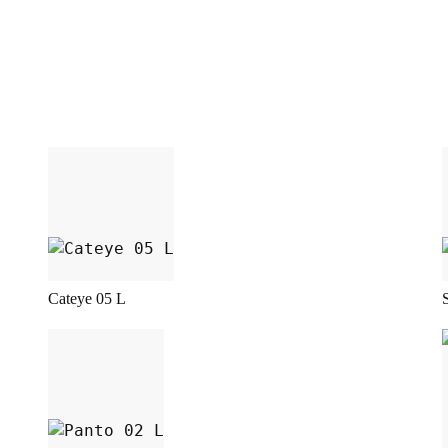
nten auf. Die Optionen können auf der Produkt
Dieses Produkt weist mehrere Varianten a
Cateye 05 L
nten auf. Die Optionen können auf der Produkt
Dieses Produkt weist mehrere Varianten a