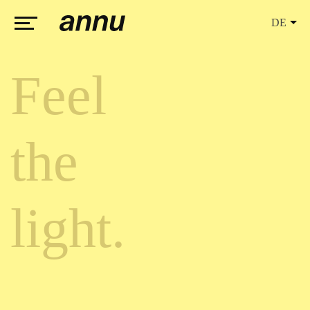
DE
weareannu
Feel
the
light.